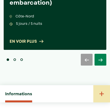
embarcation)
Côte-Nord
5 jours / 5 nuits
EN VOIR PLUS
Previous
Nex
Go to slide 1
Go to slide 2
Go to slide 3
Informations