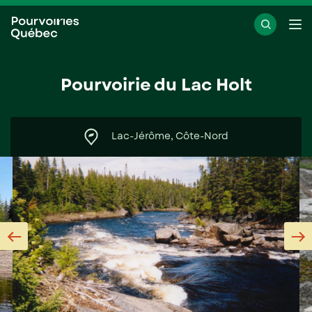
Passer
Passer
Ouvr
au
au
le
menu
contenu
me
Pourvoirie du Lac Holt
Lac-Jérôme, Côte-Nord
Previous
N